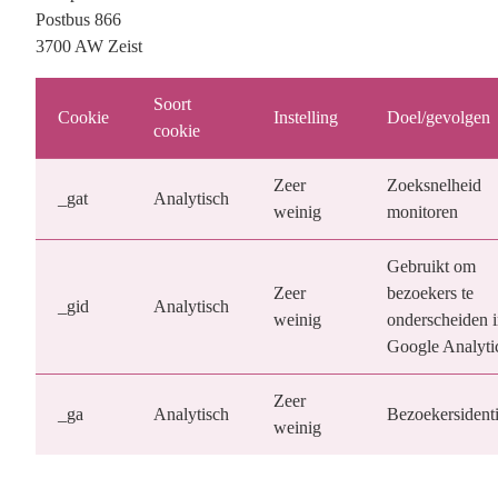
Postbus 866
3700 AW Zeist
Soort
Cookie
Instelling
Doel/gevolgen
cookie
Zeer
Zoeksnelheid
_gat
Analytisch
weinig
monitoren
Gebruikt om
Zeer
bezoekers te
_gid
Analytisch
weinig
onderscheiden 
Google Analyti
Zeer
_ga
Analytisch
Bezoekersidenti
weinig